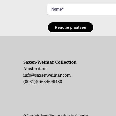
Saxen-Weimar Collection
Amsterdam
info@saxenweimar.com
(0031)(0)654696480
© Copyright Saxen Weimar - Made by Youngtive